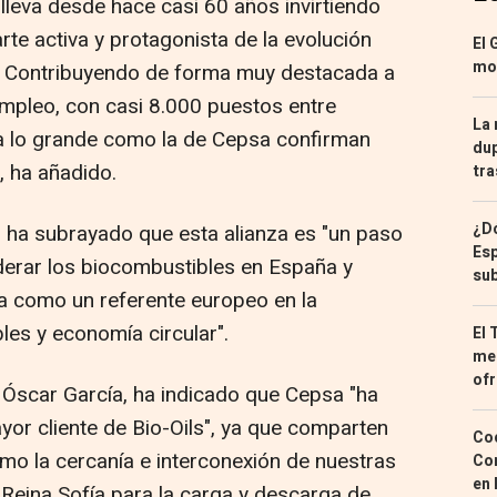
lleva desde hace casi 60 años invirtiendo
rte activa y protagonista de la evolución
El 
mon
a. Contribuyendo de forma muy destacada a
empleo, con casi 8.000 puestos entre
La 
 a lo grande como la de Cepsa confirman
dup
, ha añadido.
tra
¿Dó
 ha subrayado que esta alianza es "un paso
Esp
liderar los biocombustibles en España y
sub
ía como un referente europeo en la
les y economía circular".
El 
med
ofr
, Óscar García, ha indicado que Cepsa "ha
or cliente de Bio-Oils", ya que comparten
Coc
mo la cercanía e interconexión de nuestras
Con
en 
e Reina Sofía para la carga y descarga de