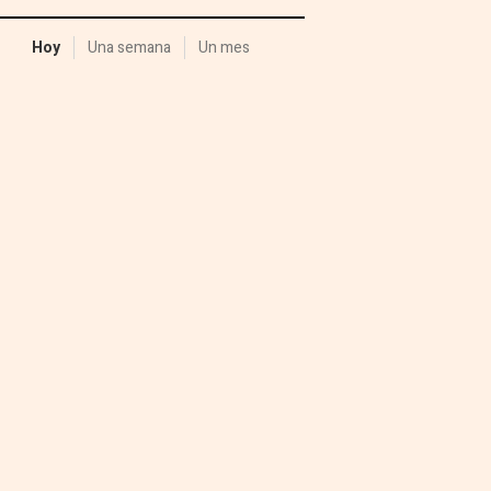
Hoy
Una semana
Un mes