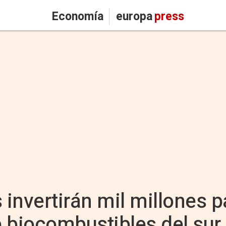
Economía
europa
press
 invertirán mil millones p
 biocombustibles del sur