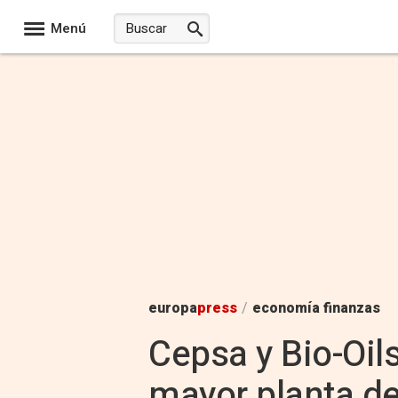
Menú
europa
press
/
economía finanzas
Cepsa y Bio-Oils
mayor planta de