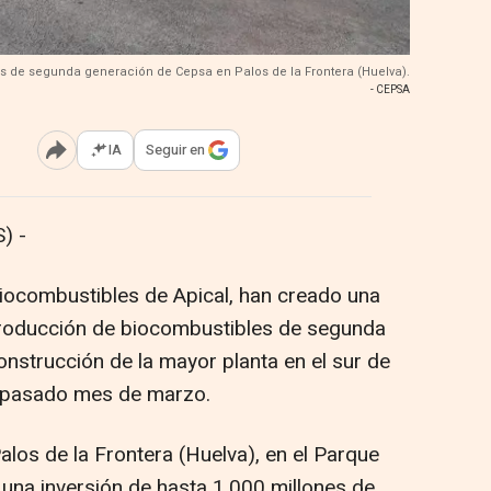
s de segunda generación de Cepsa en Palos de la Frontera (Huelva).
- CEPSA
IA
Seguir en
Abrir opciones para compartir
) -
iocombustibles de Apical, han creado una
a producción de biocombustibles de segunda
onstrucción de la mayor planta en el sur de
l pasado mes de marzo.
alos de la Frontera (Huelva), en el Parque
una inversión de hasta 1.000 millones de