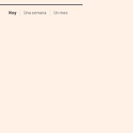
Hoy
Una semana
Un mes