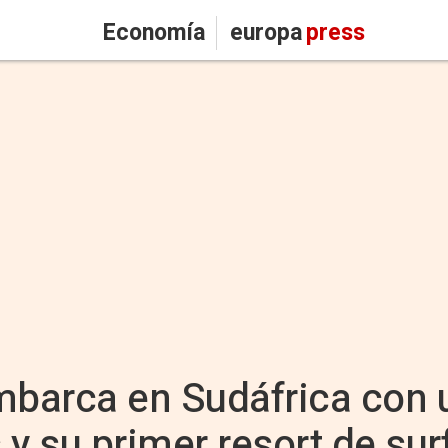
Economía
europa
press
barca en Sudáfrica con u
y su primer resort de surf