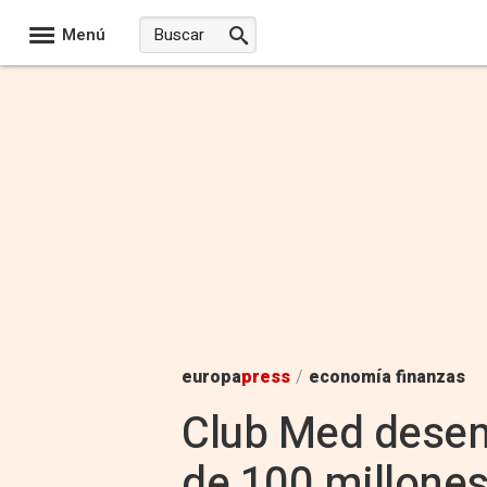
Menú
europa
press
/
economía finanzas
Club Med desem
de 100 millones 