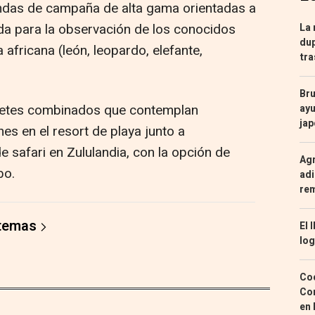
endas de campaña de alta gama orientadas a
ada para la observación de los conocidos
La 
dup
 africana (león, leopardo, elefante,
tra
Bru
quetes combinados que contemplan
ayu
ja
es en el resort de playa junto a
e safari en Zululandia, con la opción de
Agr
bo.
adi
re
 temas
El 
log
Coc
Con
en 