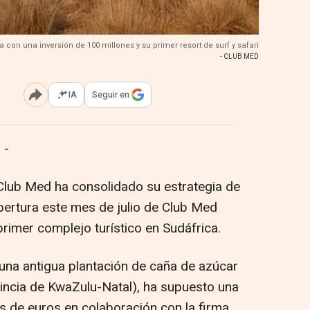
on una inversión de 100 millones y su primer resort de surf y safari
- CLUB MED
IA
Seguir en
Abrir opciones para compartir
 -
Club Med ha consolidado su estrategia de
apertura este mes de julio de Club Med
primer complejo turístico en Sudáfrica.
 una antigua plantación de caña de azúcar
vincia de KwaZulu-Natal), ha supuesto una
s de euros en colaboración con la firma