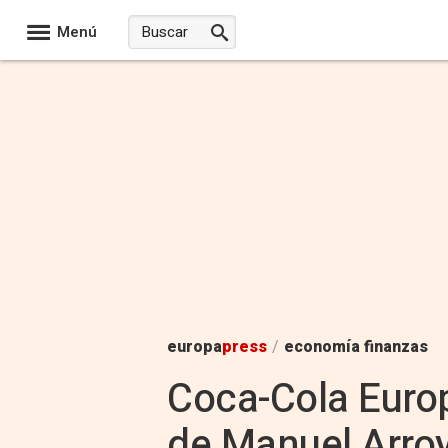
Menú
europa
press
/
economía finanzas
Coca-Cola Europ
de Manuel Arro