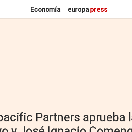
Economía
europa
press
acific Partners aprueba l
yo y José Ignacio Comen