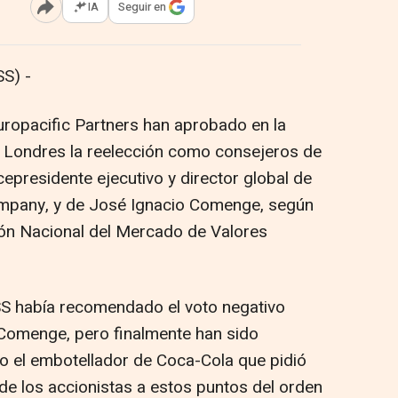
IA
Seguir en
Abrir opciones para compartir
S) -
ropacific Partners han aprobado en la
n Londres la reelección como consejeros de
epresidente ejecutivo y director global de
mpany, y de José Ignacio Comenge, según
ión Nacional del Mercado de Valores
ISS había recomendado el voto negativo
 Comenge, pero finalmente han sido
do el embotellador de Coca-Cola que pidió
e los accionistas a estos puntos del orden