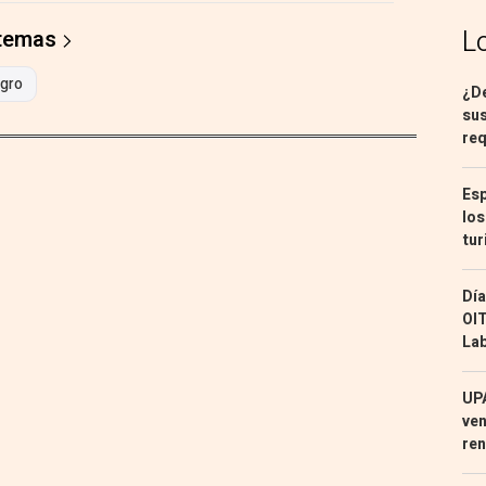
L
 temas
gro
¿De
sus
req
Esp
los
tur
Día
OIT
Lab
UPA
ven
ren