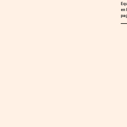
Equ
en 
pa