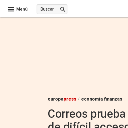
Menú
europa
press
/
economía finanzas
Correos prueba 
de difícil acces