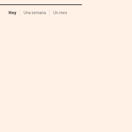
Hoy
Una semana
Un mes