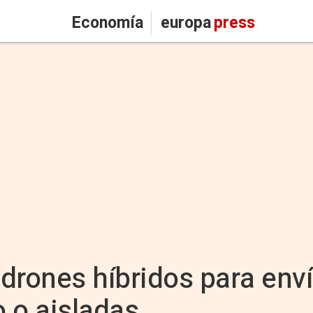
Economía
europa
press
drones híbridos para env
o o aisladas