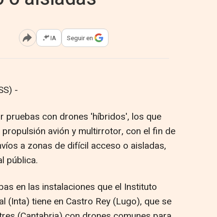
IA
Seguir en
Abrir opciones para compartir
S) -
 pruebas con drones 'híbridos', los que
propulsión avión y multirrotor, con el fin de
víos a zonas de difícil acceso o aisladas,
l pública.
as en las instalaciones que el Instituto
 (Inta) tiene en Castro Rey (Lugo), que se
tres (Cantabria) con drones comunes para