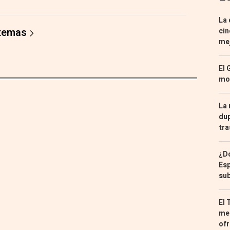
La 
 temas
cin
mej
El 
mon
La 
dup
tra
¿Dó
Esp
sub
El 
med
ofr