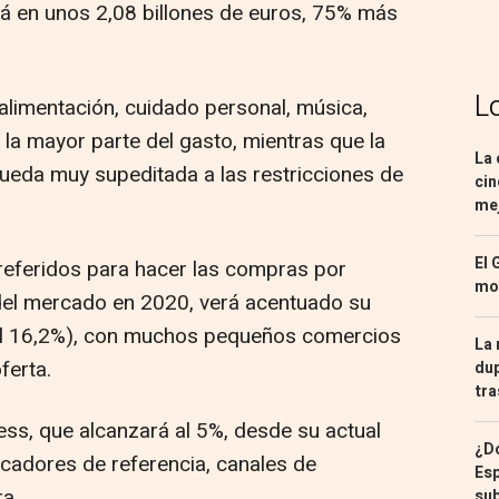
tará en unos 2,08 billones de euros, 75% más
L
 alimentación, cuidado personal, música,
n la mayor parte del gasto, mientras que la
La 
queda muy supeditada a las restricciones de
cin
mej
El 
referidos para hacer las compras por
mon
 del mercado en 2020, verá acentuado su
el 16,2%), con muchos pequeños comercios
La 
ferta.
dup
tra
ress, que alcanzará al 5%, desde su actual
¿Dó
cadores de referencia, canales de
Esp
a.
sub