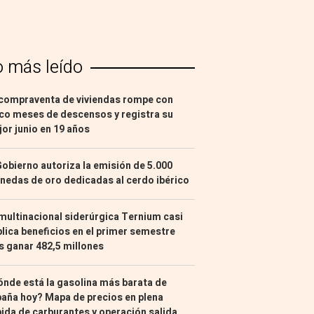
o más leído
compraventa de viviendas rompe con
co meses de descensos y registra su
or junio en 19 años
Gobierno autoriza la emisión de 5.000
edas de oro dedicadas al cerdo ibérico
multinacional siderúrgica Ternium casi
lica beneficios en el primer semestre
s ganar 482,5 millones
nde está la gasolina más barata de
aña hoy? Mapa de precios en plena
ida de carburantes y operación salida