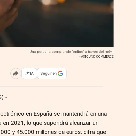
Una persona comprando 'online' a través del móvil
- ASTOUND COMMERCE
IA
Seguir en
Abrir opciones para compartir
) -
electrónico en España se mantendrá en una
 en 2021, lo que supondrá alcanzar un
0.000 y 45.000 millones de euros, cifra que