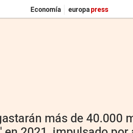
Economía
europa
press
gastarán más de 40.000 m
' en 2021, impulsado por 