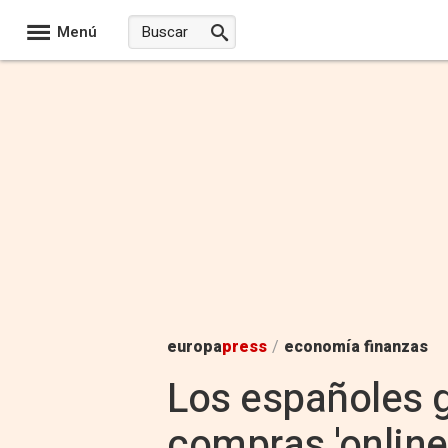
Menú
europa
press
/
economía finanzas
Los españoles 
compras 'online