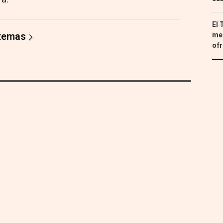
El 
 temas
med
ofr