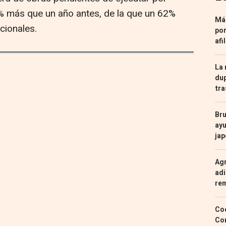
3% más que un año antes, de la que un 62%
Más
cionales.
por
afi
La 
dup
tra
Bru
ayu
ja
Agr
adi
re
Coc
Con