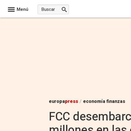
Menú
europa
press
/
economía finanzas
FCC desembarca
millones en las