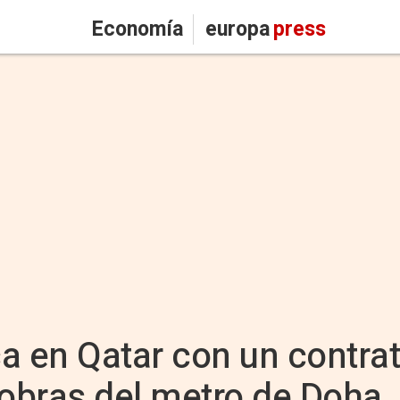
Economía
europa
press
 en Qatar con un contrat
 obras del metro de Doha