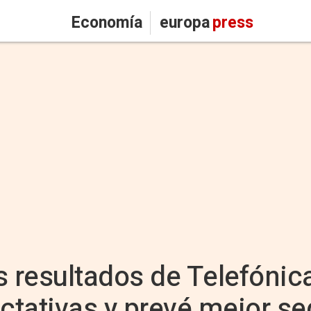
Economía
europa
press
s resultados de Telefónic
ctativas y prevé mejor s