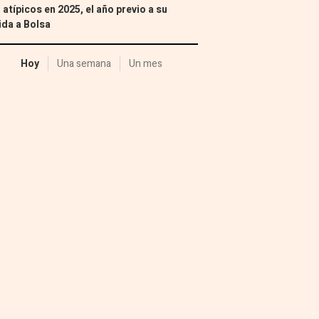
 atípicos en 2025, el año previo a su
ida a Bolsa
Hoy
Una semana
Un mes