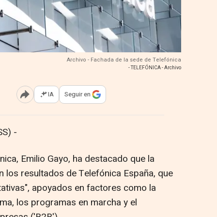
Archivo - Fachada de la sede de Telefónica
- TELEFÓNICA - Archivo
IA
Seguir en
Abrir opciones para compartir
S) -
nica, Emilio Gayo, ha destacado que la
on los resultados de Telefónica España, que
ativas", apoyados en factores como la
tema, los programas en marcha y el