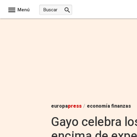
Menú
europa
press
/
economía finanzas
Gayo celebra lo
encima de expe