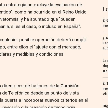
ta estrategia no excluye la evaluación de
L
ntido", como ha ocurrido en el Reino Unido
Netomnia, y ha apuntado que "pueden
El 
ia, si es el caso, o incluso en España".
mon
¿Dó
cualquier posible operación deberá cumplir
Esp
po, entre ellos el "ajuste con el mercado,
sub
 claras y medibles y condiciones
La 
dup
tra
El 
 directrices de fusiones de la Comisión
med
n de Telefónica desde un punto de vista
ofr
la puerta a incorporar nuevos criterios en el
Dig
 inversión o la creación de tecnología.