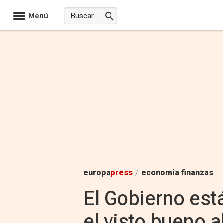
Menú
europa
press
/
economía finanzas
El Gobierno est
el visto bueno a