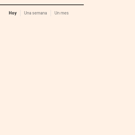
Hoy
Una semana
Un mes