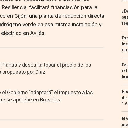
siliencia, facilitará financiación para la
¿De
co en Gijón, una planta de reducción directa
sus
req
hidrógeno verde en esa misma instalación y
eléctrico en Avilés.
Esp
los
tur
 Planas y descarta topar el precio de los
Equ
ret
 propuesto por Díaz
la 
His
 el Gobierno "adaptará" el impuesto a las
de 
que se apruebe en Bruselas
1.6
El 
mon