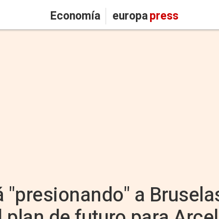
Economía
europa
press
á "presionando" a Bruselas
l plan de futuro para Arcel