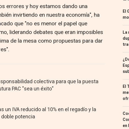
 los errores y hoy estamos dando una
El 
bién invirtiendo en nuestra economía", ha
mon
acado que "no es menor el papel que
mo, liderando debates que eran imposibles
La 
dup
cima de la mesa como propuestas para dar
tra
es".
¿Dó
Esp
sub
sponsabilidad colectiva para que la puesta
El 
utura PAC "sea un éxito"
med
ofr
 un IVA reducido al 10% en el regadío y la
Coc
a doble potencia
Con
en 