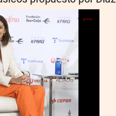
te un desayuno informativo de Europa Press, en el Hotel Rosewood Villa Magna, a 19 de
septiembre de 2022, en Madrid (España). - Eduardo Parra - Europa Press
IA
Seguir en
Abrir opciones para compartir
S) -
mo y Comercio, Reyes Maroto, ha respaldado
 y Alimentación, Luis Planas, quien ha
os alimentos básicos, y ha subrayado que
encia no es necesario intervenir".