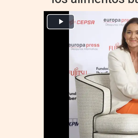
La ministra de Industria, Comercio y Turismo, Reyes Maroto, duran
Europa Press Economía Finanzas
Actualizado: lunes, 26 septiembre 2022 18:05
MADRID, 19 Sep. (EUROPA PRES
La ministra de Industria, Turis
al ministro de Agricultura, Pesca
descartado topar el precio de l
"en un mercado donde hay compet