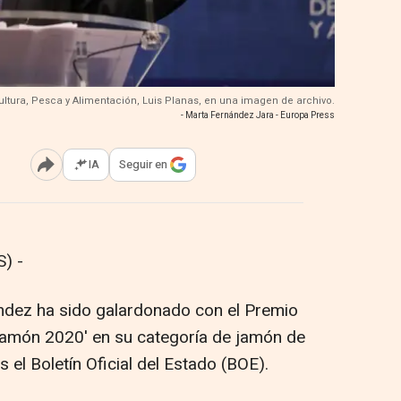
cultura, Pesca y Alimentación, Luis Planas, en una imagen de archivo.
- Marta Fernández Jara - Europa Press
IA
Seguir en
Abrir opciones para compartir
) -
dez ha sido galardonado con el Premio
Jamón 2020' en su categoría de jamón de
s el Boletín Oficial del Estado (BOE).