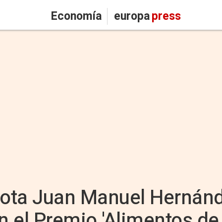
Economía
europa
press
lota Juan Manuel Hernánd
 el Premio 'Alimentos de