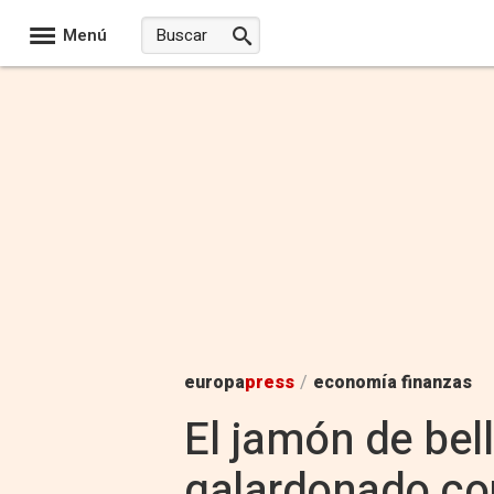
Menú
europa
press
/
economía finanzas
El jamón de bel
galardonado con