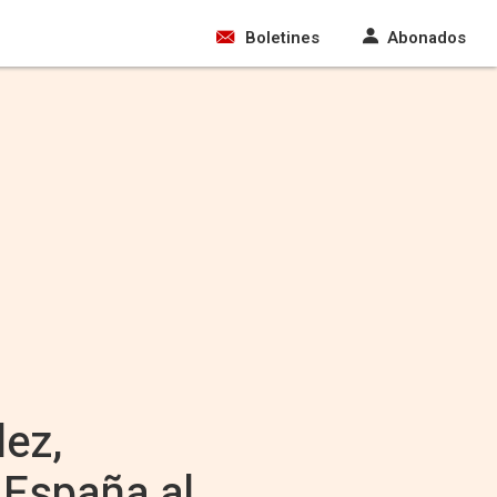
Boletines
Abonados
ez,
 España al