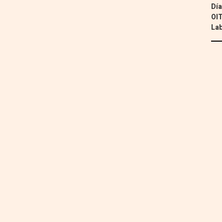
Día
OIT
Lab