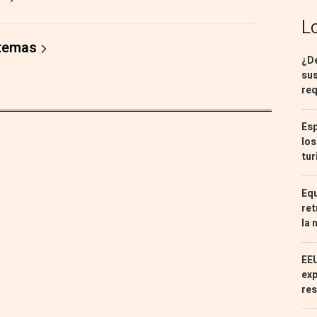
L
 temas
¿De
sus
req
Esp
los
tur
Equ
ret
la 
EEU
exp
res