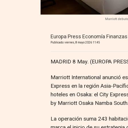
Marriott debut
Europa Press Economía Finanzas
Publicado: viernes, 8 mayo 2026 11:45
MADRID 8 May. (EUROPA PRESS
Marriott International anunció e
Express en la región Asia-Pacífi
hoteles en Osaka: el City Expres
by Marriott Osaka Namba South
La operación suma 243 habitacio
marca el inicio de su estrategi