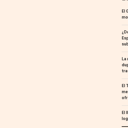
El 
mon
¿Dó
Esp
sub
La 
dup
tra
El 
med
ofr
El 
log