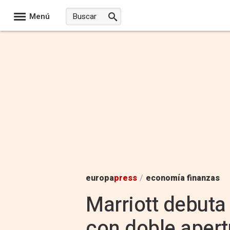
Menú
europa
press
/
economía finanzas
Marriott debuta
con doble aper