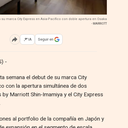
a su marca City Express en Asia-Pacífico con doble apertura en Osaka
- MARRIOTT
IA
Seguir en
Abrir opciones para compartir
) -
sta semana el debut de su marca City
co con la apertura simultánea de dos
s by Marriott Shin-Imamiya y el City Express
.
nes al portfolio de la compañía en Japón y
a de expansión en el segmento de escala