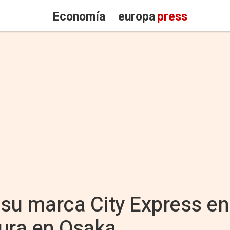
Economía
europa
press
 su marca City Express en
tura en Osaka