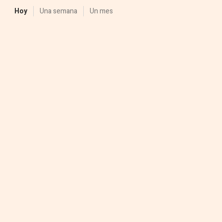
Hoy
Una semana
Un mes