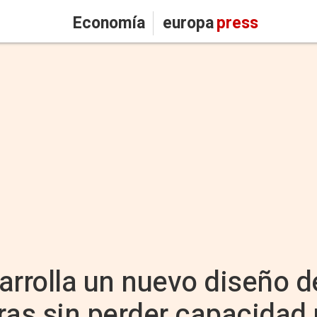
Economía
europa
press
rrolla un nuevo diseño 
ras sin perder capacidad 