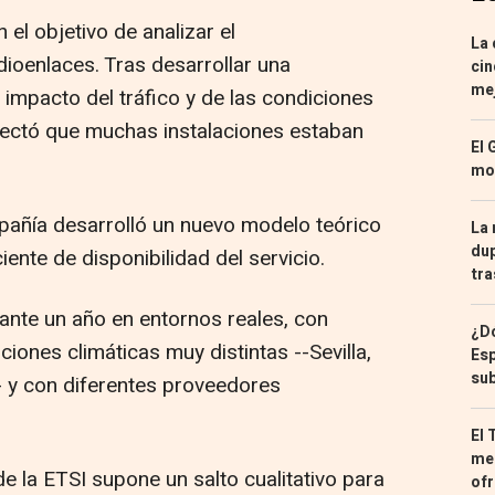
 el objetivo de analizar el
La 
dioenlaces. Tras desarrollar una
cin
mej
impacto del tráfico y de las condiciones
ectó que muchas instalaciones estaban
El 
mon
mpañía desarrolló un nuevo modelo teórico
La 
dup
nte de disponibilidad del servicio.
tra
ante un año en entornos reales, con
¿Dó
iones climáticas muy distintas --Sevilla,
Esp
sub
- y con diferentes proveedores
El 
med
e la ETSI supone un salto cualitativo para
ofr