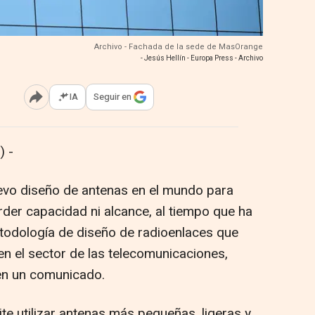
Archivo - Fachada de la sede de MasOrange
- Jesús Hellín - Europa Press - Archivo
IA
Seguir en
Abrir opciones para compartir
 -
vo diseño de antenas en el mundo para
rder capacidad ni alcance, al tiempo que ha
todología de diseño de radioenlaces que
n el sector de las telecomunicaciones,
en un comunicado.
te utilizar antenas más pequeñas, ligeras y