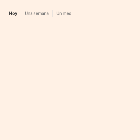
Hoy
Una semana
Un mes