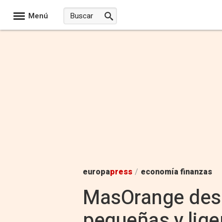
Menú
europa
press
/
economía finanzas
MasOrange desa
pequeñas y lige