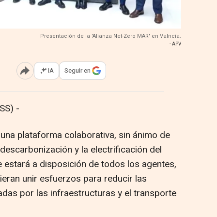
Presentación de la 'Alianza Net-Zero MAR' en Valncia.
- APV
IA
Seguir en
Abrir opciones para compartir
SS) -
 una plataforma colaborativa, sin ánimo de
 descarbonización y la electrificación del
 estará a disposición de todos los agentes,
eran unir esfuerzos para reducir las
as por las infraestructuras y el transporte