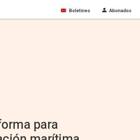
Boletines
Abonados
aforma para
cación marítima