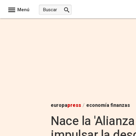
Menú
europa
press
/
economía finanzas
Nace la 'Alianz
impulsar la des