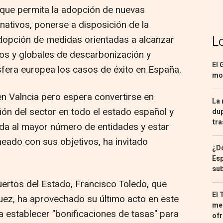
n que permita la adopción de nuevas
nativos, ponerse a disposición de la
adopción de medidas orientadas a alcanzar
L
eos y globales de descarbonización y
El 
 esfera europea los casos de éxito en España.
mon
n Valncia pero espera convertirse en
La 
ión del sector en todo el estado español y
dup
tra
da al mayor número de entidades y estar
ineado con sus objetivos, ha invitado
¿Dó
Esp
sub
Puertos del Estado, Francisco Toledo, que
El 
uez, ha aprovechado su último acto en este
med
a establecer "bonificaciones de tasas" para
ofr