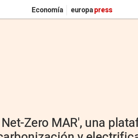
Economía
europa
press
a Net-Zero MAR', una plat
carbonización y electrifi