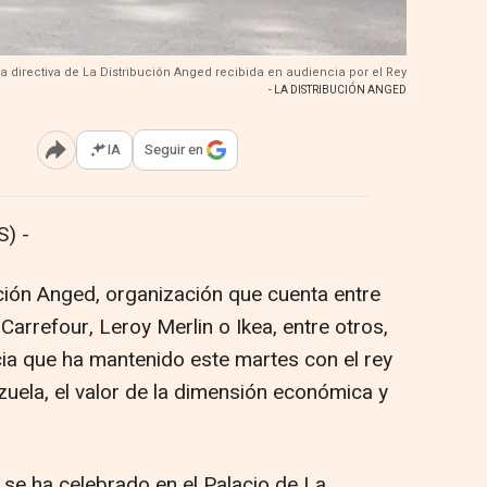
ta directiva de La Distribución Anged recibida en audiencia por el Rey
- LA DISTRIBUCIÓN ANGED
IA
Seguir en
Abrir opciones para compartir
) -
ución Anged, organización que cuenta entre
Carrefour, Leroy Merlin o Ikea, entre otros,
cia que ha mantenido este martes con el rey
rzuela, el valor de la dimensión económica y
 se ha celebrado en el Palacio de La