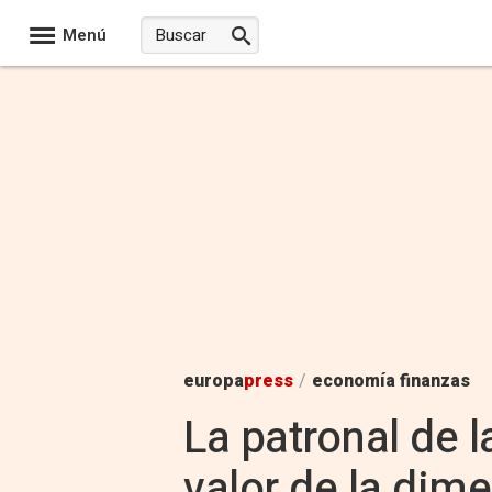
Menú
europa
press
/
economía finanzas
La patronal de l
valor de la dim