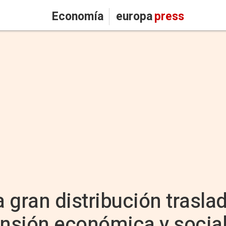
Economía
europa
press
a gran distribución traslad
ensión económica y social