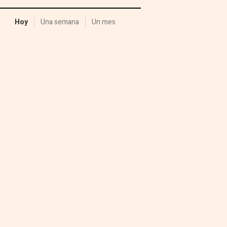
Hoy
Una semana
Un mes