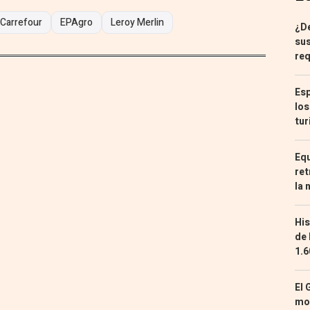
Carrefour
EPAgro
Leroy Merlin
¿De
sus
req
Esp
los
tur
Equ
ret
la 
His
de 
1.6
El 
mon