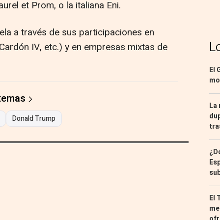
rel et Prom, o la italiana Eni.
la a través de sus participaciones en
L
(Cardón IV, etc.) y en empresas mixtas de
El 
mon
 temas
La 
dup
Donald Trump
tra
¿Dó
Esp
sub
El 
med
ofr