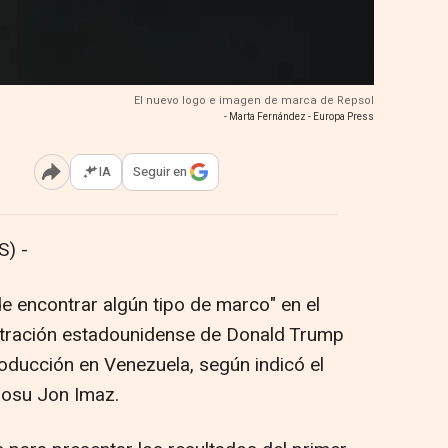
El nuevo logo e imagen de marca de Repsol
- Marta Fernández - Europa Press
IA
Seguir en
Abrir opciones para compartir
) -
e encontrar algún tipo de marco" en el
istración estadounidense de Donald Trump
roducción en Venezuela, según indicó el
Josu Jon Imaz.