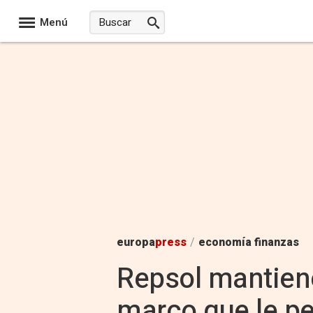
Menú
europa
press
/
economía finanzas
Repsol mantien
marco que le pe