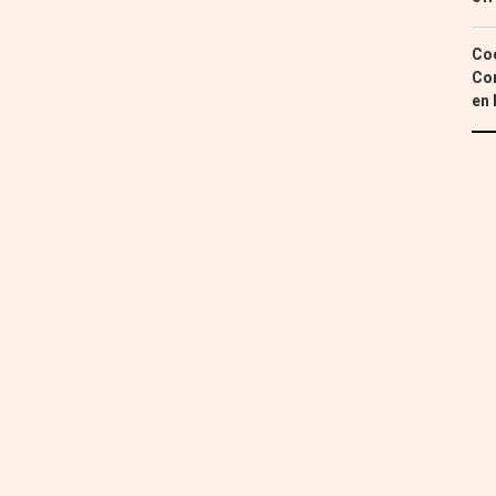
Coc
Con
en 