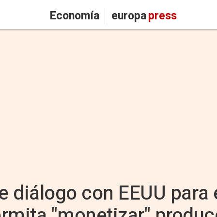
Economía
europa
press
e diálogo con EEUU para 
rmita "monetizar" produc