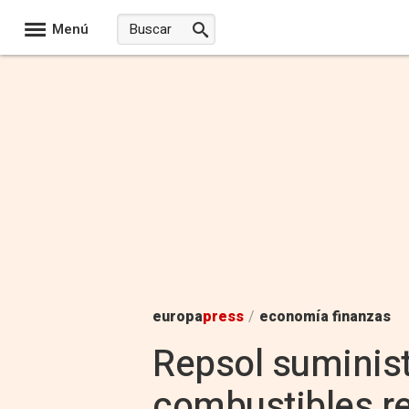
Menú
europa
press
/
economía finanzas
Repsol suminist
combustibles re