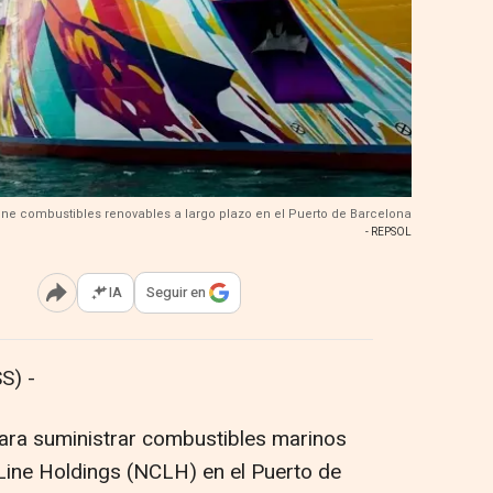
ine combustibles renovables a largo plazo en el Puerto de Barcelona
- REPSOL
IA
Seguir en
Abrir opciones para compartir
S) -
ara suministrar combustibles marinos
Line Holdings (NCLH) en el Puerto de