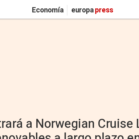
Economía
europa
press
rará a Norwegian Cruise 
novables a largo plazo en