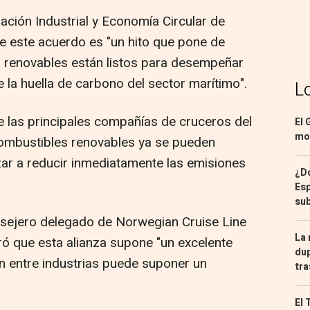
ación Industrial y Economía Circular de
e este acuerdo es "un hito que pone de
s renovables están listos para desempeñar
e la huella de carbono del sector marítimo".
L
 las principales compañías de cruceros del
El 
mon
mbustibles renovables ya se pueden
ar a reducir inmediatamente las emisiones
¿Dó
Esp
sub
onsejero delegado de Norwegian Cruise Line
La 
ó que esta alianza supone "un excelente
dup
n entre industrias puede suponer un
tra
El 