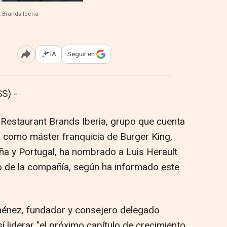
 Brands Iberia
IA
Seguir en
Abrir opciones para compartir
S) -
 Restaurant Brands Iberia, grupo que cuenta
 como máster franquicia de Burger King,
a y Portugal, ha nombrado a Luis Herault
 de la compañía, según ha informado este
ménez, fundador y consejero delegado
 liderar "el próximo capítulo de crecimiento