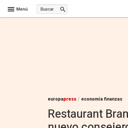
Menú
europa
press
/
economía finanzas
Restaurant Bran
nuevo consejer