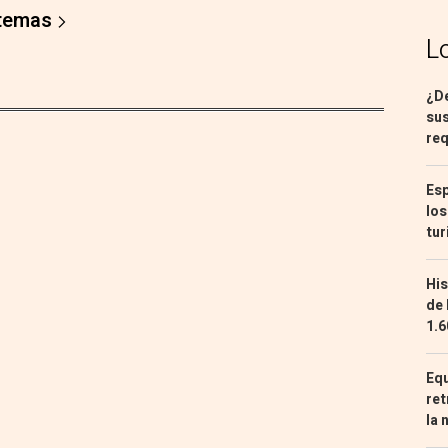
 temas
L
¿De
sus
req
Esp
los
tur
His
de 
1.6
Equ
ret
la 