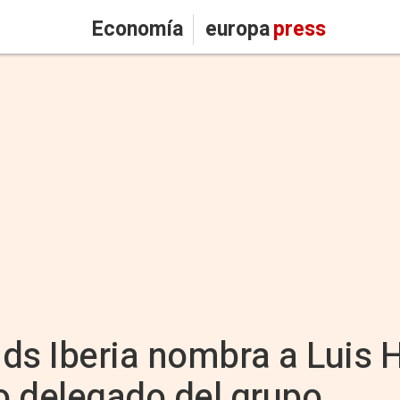
Economía
europa
press
ds Iberia nombra a Luis 
o delegado del grupo