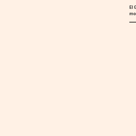
El 
mon