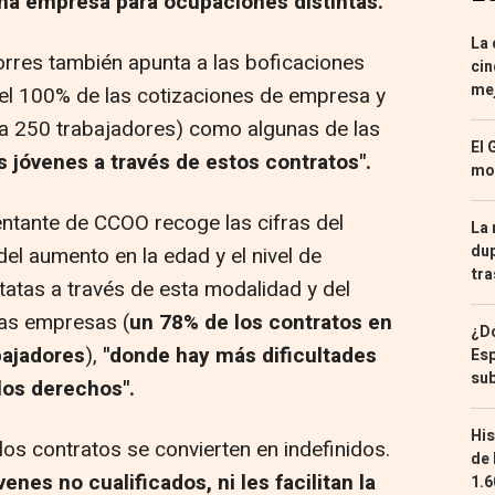
ma empresa para ocupaciones distintas.
La 
orres también apunta a las boficaciones
cin
mej
el 100% de las cotizaciones de empresa y
a 250 trabajadores) como algunas de las
El 
s jóvenes a través de estos contratos".
mon
ntante de CCOO recoge las cifras del
La 
dup
el aumento en la edad y el nivel de
tra
tatas a través de esta modalidad y del
as empresas (
un 78% de los contratos en
¿Dó
ajadores
),
"donde hay más dificultades
Esp
sub
los derechos".
His
os contratos se convierten en indefinidos.
de 
óvenes no cualificados, ni les facilitan la
1.6