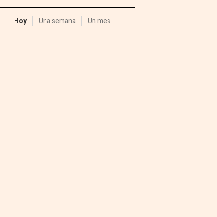
Hoy
Una semana
Un mes