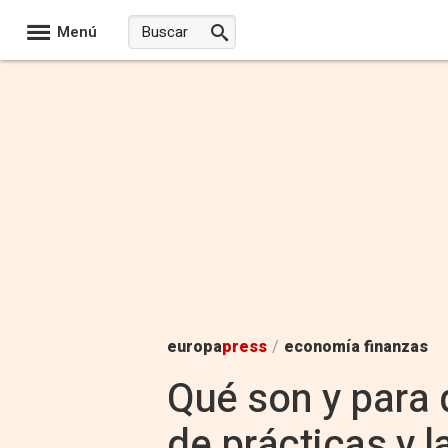
Menú
europa
press
/
economía finanzas
Qué son y para 
de prácticas y 