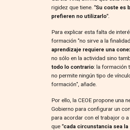
rigidez que tiene.
"Su coste es 
prefieren no utilizarlo"
.
Para explicar esta falta de inte
formación "no sirve a la finalida
aprendizaje requiere una cone
no sólo en la actividad sino tam
todo lo contrario
: la formación
no permite ningún tipo de vínculo
formación", añade.
Por ello, la CEOE propone una ne
Gobierno para configurar un cont
para acordar con el trabajor o a 
que
"cada circunstancia sea l