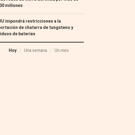
00 millones
U impondrá restricciones a la
ortación de chatarra de tungsteno y
iduos de baterías
Hoy
Una semana
Un mes