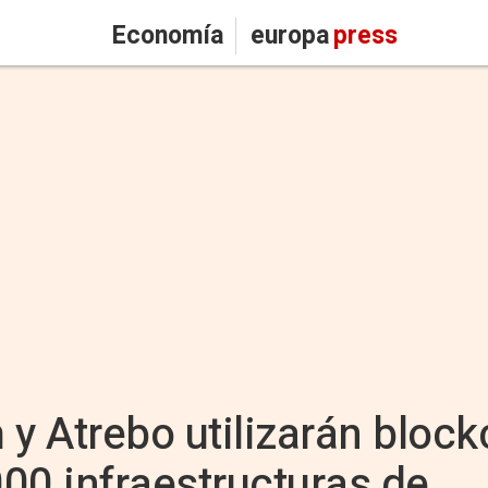
Economía
europa
press
 y Atrebo utilizarán block
000 infraestructuras de