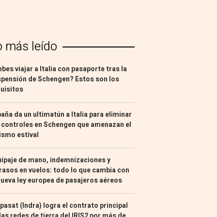
o más leído
bes viajar a Italia con pasaporte tras la
pensión de Schengen? Estos son los
uisitos
aña da un ultimatún a Italia para eliminar
 controles en Schengen que amenazan el
ismo estival
ipaje de mano, indemnizaciones y
rasos en vuelos: todo lo que cambia con
nueva ley europea de pasajeros aéreos
pasat (Indra) logra el contrato principal
las redes de tierra del IRIS2 por más de