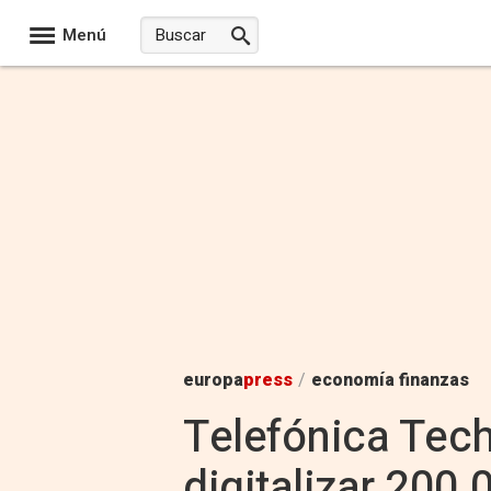
Menú
europa
press
/
economía finanzas
Telefónica Tech
digitalizar 200.