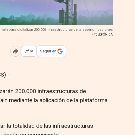
chain para digitalizar 200.000 infraestructuras de telecomunicaciones
- TELEFÓNICA
IA
Seguir en
Abrir opciones para compartir
S) -
izarán 200.000 infraestructuras de
in mediante la aplicación de la plataforma
ar la totalidad de las infraestructuras