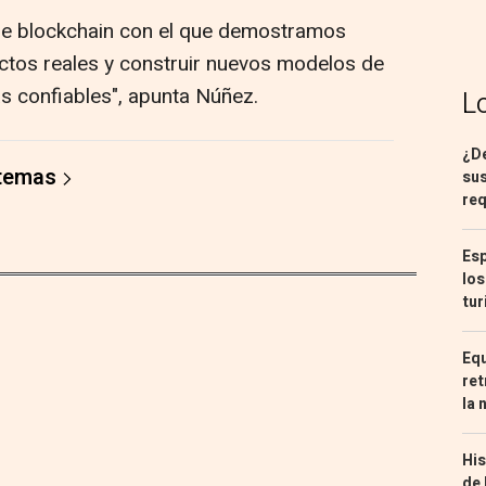
 de blockchain con el que demostramos
ctos reales y construir nuevos modelos de
 confiables", apunta Núñez.
L
¿De
 temas
sus
req
Esp
los
tur
Equ
ret
la 
His
de 