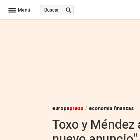
Menú
europa
press
/
economía finanzas
Toxo y Méndez a
nuevo anuncio"