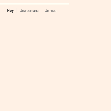
Hoy
Una semana
Un mes