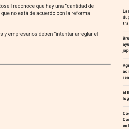
osell reconoce que hay una "cantidad de
La 
 que no está de acuerdo con la reforma
dup
tra
s y empresarios deben "intentar arreglar el
Bru
ayu
ja
Agr
adi
re
El 
log
Coc
Con
en 