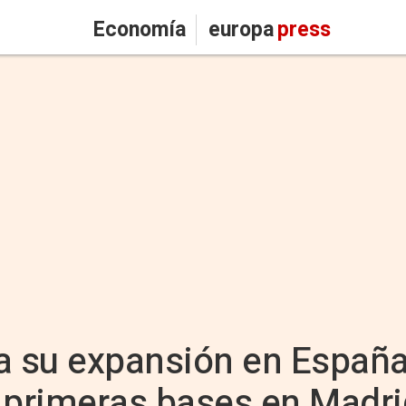
Economía
europa
press
a su expansión en España
 primeras bases en Madri