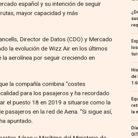
ercado español y su intención de seguir
 rutas, mayor capacidad y más
¿De
sus
req
ancells, Director de Datos (CDO) y Mercado
Esp
do la evolución de Wizz Air en los últimos
los
tur
 la aerolínea por seguir creciendo en
His
de 
ue la compañía combina "costes
1.6
 calidad para los pasajeros y ha recordado
Equ
ar el puesto 18 en 2019 a situarse como la
ret
 pasajeros en la red de Aena. "Si sigue así,
la 
 ha apuntado.
Día
OIT