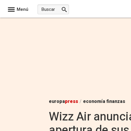
Menú
europa
press
/
economía finanzas
Wizz Air anunci
apertura de sus