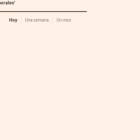
orales'
Hoy
Una semana
Un mes