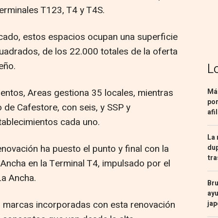
terminales T123, T4 y T4S.
cado, estos espacios ocupan una superficie
drados, de los 22.000 totales de la oferta
eño.
L
entos, Areas gestiona 35 locales, mientras
Más
por
de Cafestore, con seis, y SSP y
afi
ablecimientos cada uno.
La 
novación ha puesto el punto y final con la
dup
tra
 Ancha en la Terminal T4, impulsado por el
 La Ancha.
Bru
ayu
 marcas incorporadas con esta renovación
ja