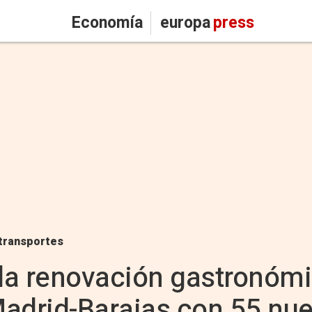
Economía
europa
press
transportes
la renovación gastronómi
Madrid-Barajas con 55 nu