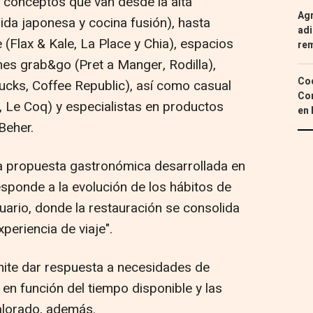
ye conceptos que van desde la alta
Agr
da japonesa y cocina fusión), hasta
adi
(Flax & Kale, La Place y Chia), espacios
re
nes grab&go (Pret a Manger, Rodilla),
Coc
bucks, Coffee Republic), así como casual
Con
, Le Coq) y especialistas en productos
en 
Beher.
 propuesta gastronómica desarrollada en
sponde a la evolución de los hábitos de
ario, donde la restauración se consolida
periencia de viaje".
mite dar respuesta a necesidades de
 en función del tiempo disponible y las
valorado, además.