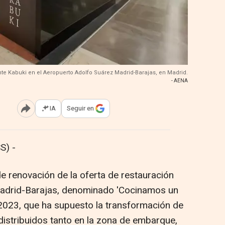
te Kabuki en el Aeropuerto Adolfo Suárez Madrid-Barajas, en Madrid.
- AENA
IA
Seguir en
Abrir opciones para compartir
S) -
e renovación de la oferta de restauración
Madrid-Barajas, denominado 'Cocinamos un
 2023, que ha supuesto la transformación de
distribuidos tanto en la zona de embarque,