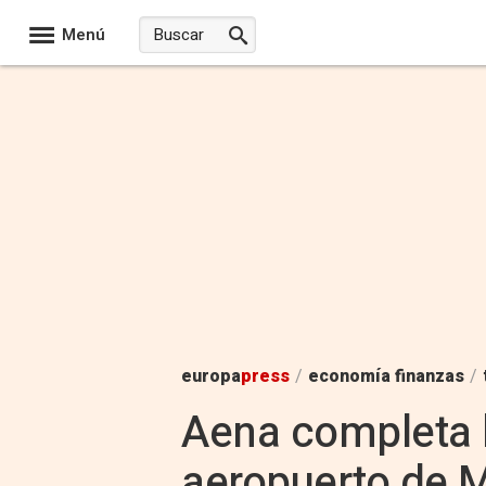
Menú
europa
press
/
economía finanzas
/
Aena completa 
aeropuerto de 