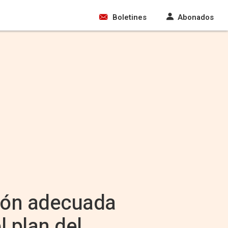
Boletines
Abonados
sión adecuada
 plan del