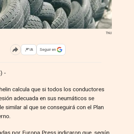
TNU
IA
Seguir en
Abrir opciones para compartir
) -
helin calcula que si todos los conductores
resión adecuada en sus neumáticos se
e similar al que se conseguirá con el Plan
rno.
adas por Europa Press indicaron que, según