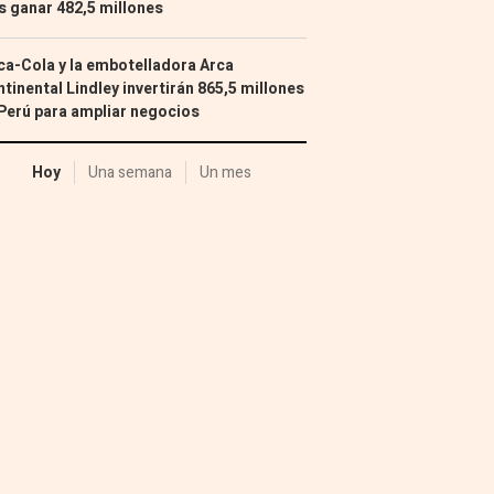
s ganar 482,5 millones
a-Cola y la embotelladora Arca
tinental Lindley invertirán 865,5 millones
Perú para ampliar negocios
Hoy
Una semana
Un mes