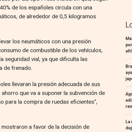
l 40% de los españoles circula con una
áticos, de alrededor de 0,5 kilogramos
L
Más
llevar los neumáticos con una presión
por
consumo de combustible de los vehículos,
afi
 seguridad vial, ya que dificulta las
Bru
a de frenado.
ayu
ja
oles llevaran la presión adecuada de sus
 ahorro que va a suponer la subvención de
Agr
adi
o para la compra de ruedas eficientes",
re
La 
 mostraron a favor de la decisión de
dup