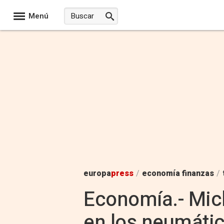
Menú
europa
press
/
economía finanzas
/
Economía.- Mic
en los neumátic