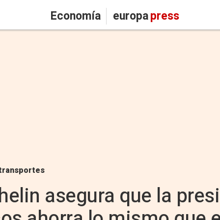
Economía
europa
press
transportes
helin asegura que la pre
os ahorra lo mismo que el