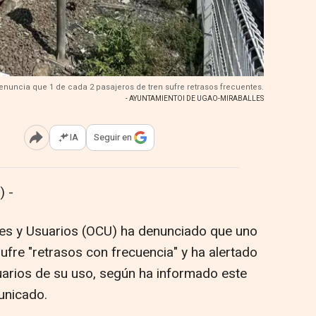
nuncia que 1 de cada 2 pasajeros de tren sufre retrasos frecuentes.
- AYUNTAMIENTOI DE UGAO-MIRABALLES
IA
Seguir en
Abrir opciones para compartir
 -
es y Usuarios (OCU) ha denunciado que uno
ufre "retrasos con frecuencia" y ha alertado
suarios de su uso, según ha informado este
unicado.