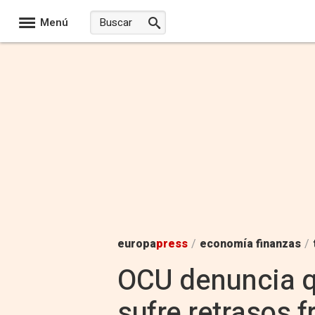
Menú
europa
press
/
economía finanzas
/
OCU denuncia q
sufre retrasos 