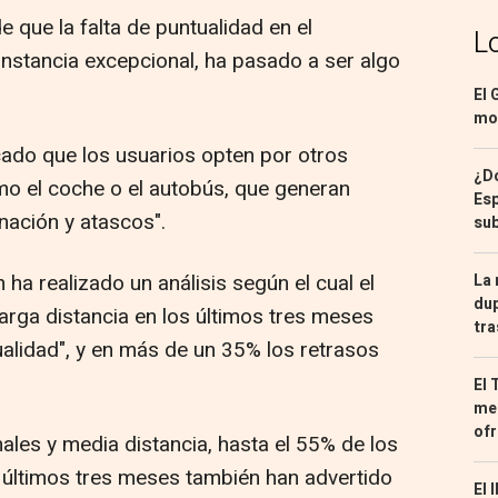
 que la falta de puntualidad en el
L
cunstancia excepcional, ha pasado a ser algo
El 
mon
ado que los usuarios opten por otros
¿Dó
o el coche o el autobús, que generan
Esp
nación y atascos".
sub
 ha realizado un análisis según el cual el
La 
dup
arga distancia en los últimos tres meses
tra
alidad", y en más de un 35% los retrasos
El 
med
ofr
ales y media distancia, hasta el 55% de los
 últimos tres meses también han advertido
El 