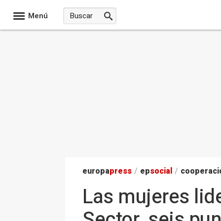
Menú
europa
press
/
ep
social
/
cooperació
Las mujeres lid
Sector, seis pu