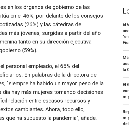
s en los órganos de gobierno de las
L
itúa en el 46%, por delante de los consejos
cotizadas (26%) y las cátedras de
El 
nie
des más jóvenes, surgidas a partir del año
"en
menina tanto en su dirección ejecutiva
Fis
gobierno (59%).
Má
aco
l personal empleado, el 66% del
la 
ficiarios. En palabras de la directora de
es, "siempre ha habido un mayor peso de la
El 
eur
da día hay más mujeres tomando decisiones
mi
fícil relación entre escasos recursos y
xtos cambiantes. Ahora, todo ello,
Reg
es que ha supuesto la pandemia", añade.
mig
del