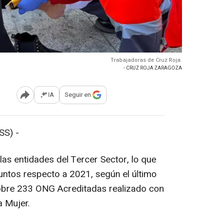
Trabajadoras de Cruz Roja.
- CRUZ ROJA ZARAGOZA
IA
Seguir en
Abrir opciones para compartir
S) -
as entidades del Tercer Sector, lo que
ntos respecto a 2021, según el último
sobre 233 ONG Acreditadas realizado con
a Mujer.