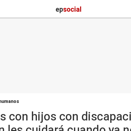
ep
social
 humanos
s con hijos con discapac
én les cuidará cuando ya 