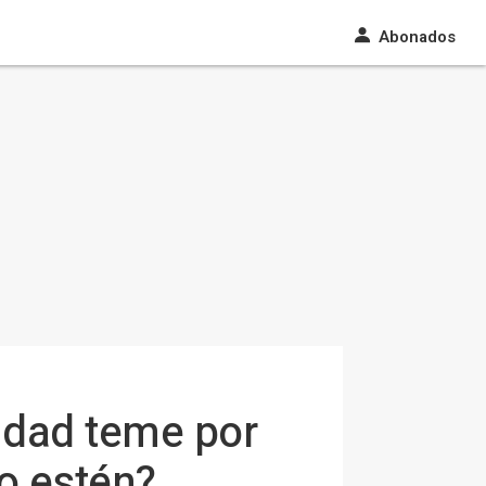
Abonados
idad teme por
no estén?