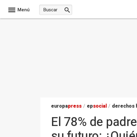
Menú
europa
press
/
ep
social
/
derechos
El 78% de padre
su futuro: ¿Qui