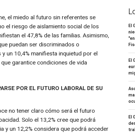
L
 el miedo al futuro sin referentes se
el riesgo de aislamiento social de los
El 
nie
fiestan el 47,8% de las familias. Asimismo,
"en
 que puedan ser discriminados o
Fis
 y un 10,4% manifiesta inquietud por el
El 
 que garantice condiciones de vida
eur
mi
ARSE POR EL FUTURO LABORAL DE SU
Asc
mac
ocu
ce no tener claro cómo será el futuro
El 
apacidad. Solo el 13,2% cree que podrá
des
ria y un 12,2% considera que podrá acceder
tra