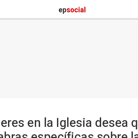
ep
social
eres en la Iglesia desea 
abras específicas sobre l