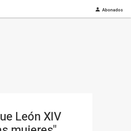
Abonados
que León XIV
as mujeres"