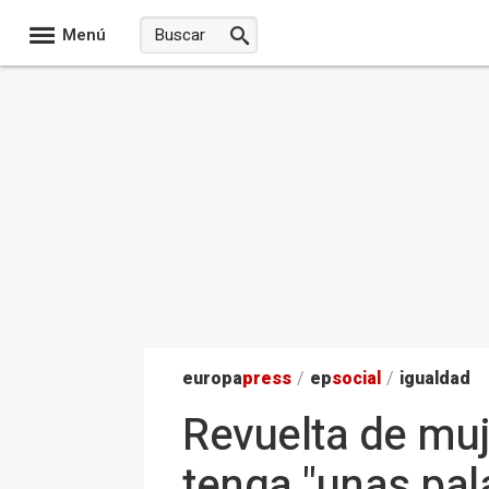
Menú
europa
press
/
ep
social
/
igualdad
Revuelta de muj
tenga "unas pal