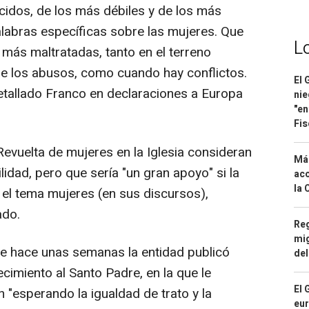
idos, de los más débiles y de los más
alabras específicas sobre las mujeres. Que
L
 más maltratadas, tanto en el terreno
e los abusos, como cuando hay conflictos.
El 
detallado Franco en declaraciones a Europa
nie
"en
Fis
Revuelta de mujeres en la Iglesia consideran
Má
ilidad, pero que sería "un gran apoyo" si la
aco
la 
el tema mujeres (en sus discursos),
ado.
Reg
mig
ue hace unas semanas la entidad publicó
del
cimiento al Santo Padre, en la que le
El 
 "esperando la igualdad de trato y la
eur