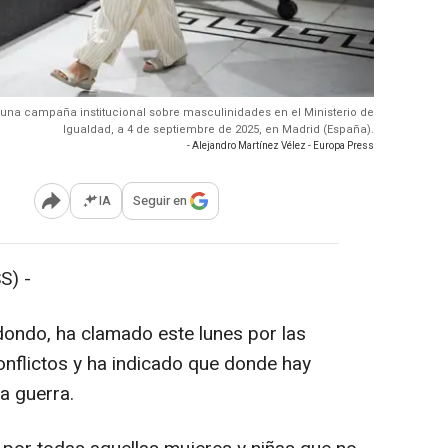
 una campaña institucional sobre masculinidades en el Ministerio de
Igualdad, a 4 de septiembre de 2025, en Madrid (España).
- Alejandro Martínez Vélez - Europa Press
IA
Seguir en
Abrir opciones para compartir
S) -
dondo, ha clamado este lunes por las
onflictos y ha indicado que donde hay
la guerra.