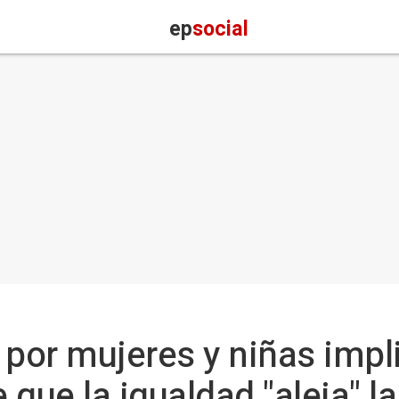
ep
social
por mujeres y niñas impl
 que la igualdad "aleja" la