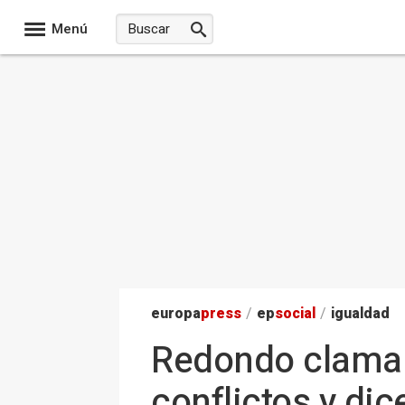
Menú
europa
press
/
ep
social
/
igualdad
Redondo clama 
conflictos y dice