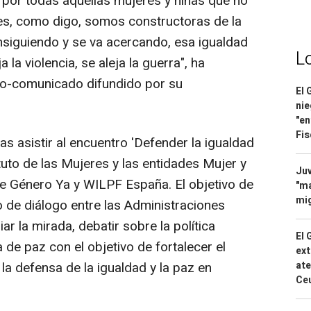
 por todas aquellas mujeres y niñas que no
res, como digo, somos constructoras de la
nsiguiendo y se va acercando, esa igualdad
L
 la violencia, se aleja la guerra", ha
deo-comunicado difundido por su
El 
nie
"en
Fis
as asistir al encuentro 'Defender la igualdad
ituto de las Mujeres y las entidades Mujer y
Juv
e Género Ya y WILPF España. El objetivo de
"ma
mig
o de diálogo entre las Administraciones
iar la mirada, debatir sobre la política
El 
a de paz con el objetivo de fortalecer el
ext
ate
la defensa de la igualdad y la paz en
Ce