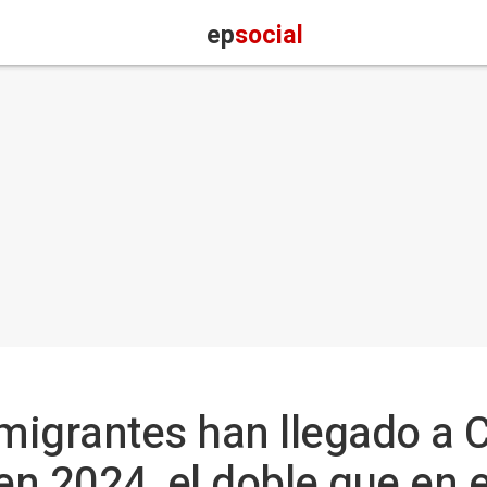
ep
social
migrantes han llegado a 
 en 2024, el doble que en