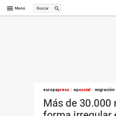
Menú
europa
press
/
ep
social
/
migración
Más de 30.000 
forma irregular