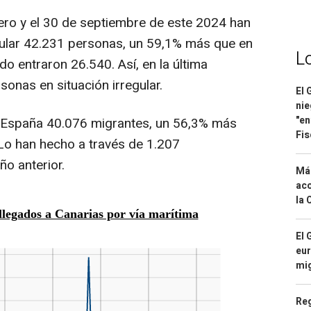
nero y el 30 de septiembre de este 2024 han
gular 42.231 personas, un 59,1% más que en
L
o entraron 26.540. Así, en la última
onas en situación irregular.
El 
nie
"en
 a España 40.076 migrantes, un 56,3% más
Fis
Lo han hecho a través de 1.207
o anterior.
Má
aco
la 
El 
eur
mi
Reg