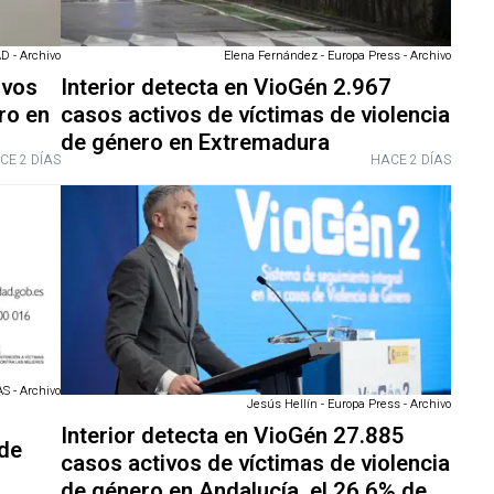
 - Archivo
Elena Fernández - Europa Press - Archivo
ivos
Interior detecta en VioGén 2.967
ro en
casos activos de víctimas de violencia
de género en Extremadura
CE 2 DÍAS
HACE 2 DÍAS
 - Archivo
Jesús Hellín - Europa Press - Archivo
Interior detecta en VioGén 27.885
 de
casos activos de víctimas de violencia
de género en Andalucía, el 26,6% de