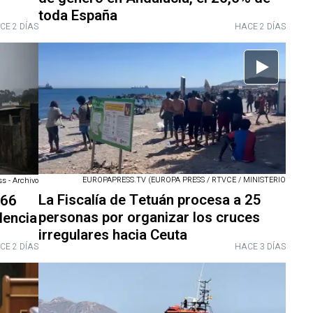
toda España
CE 2 DÍAS
HACE 2 DÍAS
EUROPAPRESS.TV (EUROPA PRESS / RTVCE / MINISTERIO
s - Archivo
La Fiscalía de Tetuán procesa a 25
666
personas por organizar los cruces
lencia
irregulares hacia Ceuta
o
CE 2 DÍAS
HACE 3 DÍAS