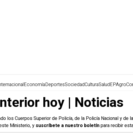
nternacional
Economía
Deportes
Sociedad
Cultura
Salud
EPAgro
Co
Interior hoy | Noticias
do los Cuerpos Superior de Policía, de la
Policía Nacional
y de l
este Ministerio, y
suscríbete a nuestro boletín
para recibir est