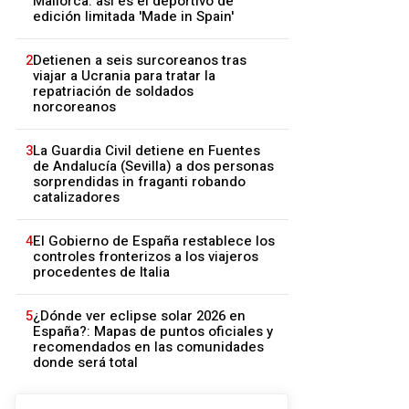
Mallorca: así es el deportivo de
edición limitada 'Made in Spain'
2
Detienen a seis surcoreanos tras
viajar a Ucrania para tratar la
repatriación de soldados
norcoreanos
3
La Guardia Civil detiene en Fuentes
de Andalucía (Sevilla) a dos personas
sorprendidas in fraganti robando
catalizadores
4
El Gobierno de España restablece los
controles fronterizos a los viajeros
procedentes de Italia
5
¿Dónde ver eclipse solar 2026 en
España?: Mapas de puntos oficiales y
recomendados en las comunidades
donde será total