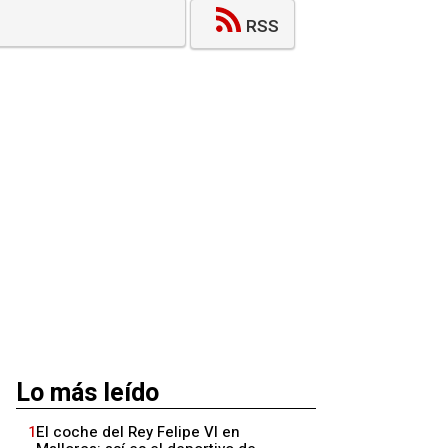
RSS
Lo más leído
1
El coche del Rey Felipe VI en