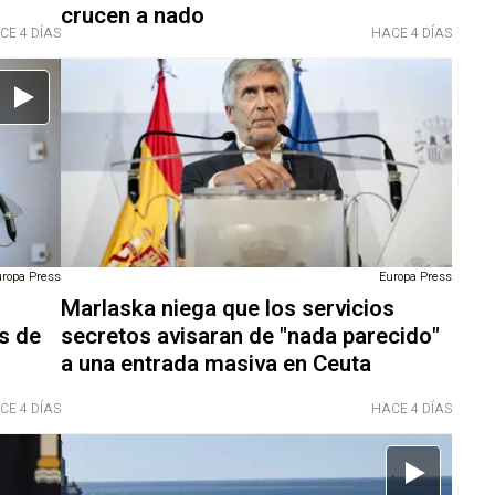
crucen a nado
CE 4 DÍAS
HACE 4 DÍAS
uropa Press
Europa Press
Marlaska niega que los servicios
is de
secretos avisaran de "nada parecido"
a una entrada masiva en Ceuta
CE 4 DÍAS
HACE 4 DÍAS