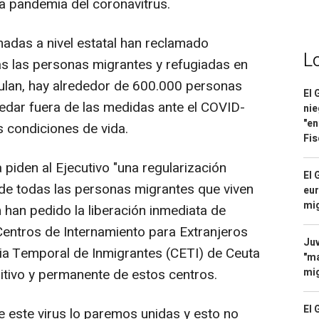
a pandemia del coronavitrus.
adas a nivel estatal han reclamado
L
s las personas migrantes y refugiadas en
lculan, hay alrededor de 600.000 personas
El 
uedar fuera de las medidas ante el COVID-
nie
"en
 condiciones de vida.
Fis
 piden al Ejecutivo "una regularización
El 
a de todas las personas migrantes que viven
eur
mi
n han pedido la liberación inmediata de
Centros de Internamiento para Extranjeros
Juv
cia Temporal de Inmigrantes (CETI) de Ceuta
"ma
mig
initivo y permanente de estos centros.
El 
 este virus lo paremos unidas y esto no