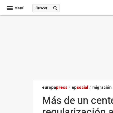
Menú
europa
press
/
ep
social
/
migración
Más de un cente
regularización 