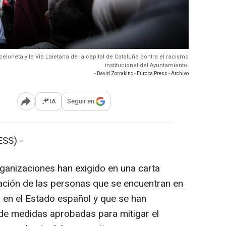
loneta y la Via Laietana de la capital de Cataluña contra el racismo
institucional del Ayuntamiento.
- David Zorrakino - Europa Press - Archivo
IA
Seguir en
Abrir opciones para compartir
SS) -
ganizaciones han exigido en una carta
zación de las personas que se encuentran en
ar en el Estado español y que se han
de medidas aprobadas para mitigar el