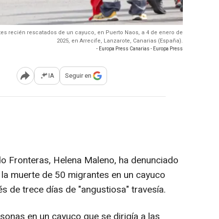
tes recién rescatados de un cayuco, en Puerto Naos, a 4 de enero de
2025, en Arrecife, Lanzarote, Canarias (España).
- Europa Press Canarias - Europa Press
IA
Seguir en
Abrir opciones para compartir
do Fronteras, Helena Maleno, ha denunciado
X la muerte de 50 migrantes en un cayuco
és de trece días de "angustiosa" travesía.
sonas en un cayuco que se dirigía a las