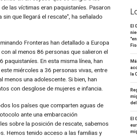
o de las víctimas eran paquistaníes. Pasaron
L
 sin que llegará el rescate", ha señalado
El 
nie
"en
minando Fronteras han detallado a Europa
Fis
 con al menos 86 personas que salieron el
66 paquistaníes. En esta misma línea, han
Má
aco
este miércoles a 36 personas vivas, entre
la 
al menos una adolescente. Si bien, han
tos con desglose de mujeres e infancia.
Reg
mig
del
todos los países que comparten aguas de
rotocolo ante una embarcación
El 
les sobre la posición de rescate, sabemos
eur
mi
s. Hemos tenido acceso a las familias y