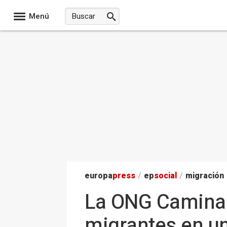
Menú
europa
press
/
ep
social
/
migración
La ONG Caminan
migrantes en un