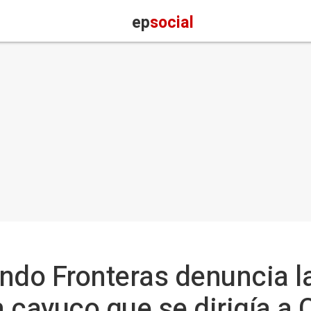
ep
social
do Fronteras denuncia l
 cayuco que se dirigía a 