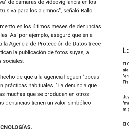
iva" de cámaras de videovigilancia en los
trusiva para los alumnos", señaló Rallo.
remento en los últimos meses de denuncias
ales. Así por ejemplo, aseguró que en el
a la Agencia de Protección de Datos trece
L
ican la publicación de fotos suyas, a
 sociales.
El 
nie
 hecho de que a la agencia lleguen "pocas
"en
Fis
n prácticas habituales. "La denuncia que
otras muchas que se producen en otros
Juv
as denuncias tienen un valor simbólico
"ma
mig
El 
ECNOLOGÍAS.