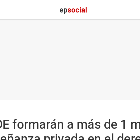
ep
social
E formarán a más de 1 mi
ñanza privada en el dere