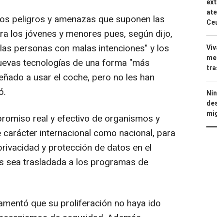
ext
ate
e los peligros y amenazas que suponen las
Ce
ara los jóvenes y menores pues, según dijo,
a las personas con malas intenciones" y los
Viv
men
uevas tecnologías de una forma "más
tra
eñado a usar el coche, pero no les han
ó.
Nin
des
mig
promiso real y efectivo de organismos y
 carácter internacional como nacional, para
rivacidad y protección de datos en el
as sea trasladada a los programas de
lamentó que su proliferación no haya ido