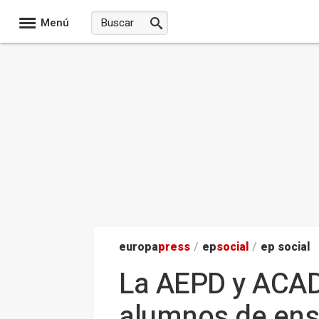
Menú
europa
press
/
ep
social
/
ep social
La AEPD y ACAD
alumnos de ense