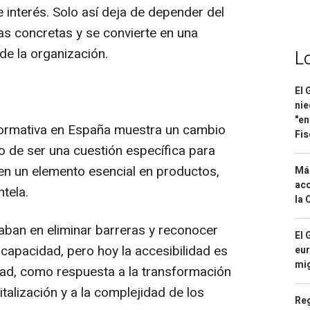
e interés. Solo así deja de depender del
s concretas y se convierte en una
de la organización.
L
El 
nie
"en
normativa en España muestra un cambio
Fis
o de ser una cuestión específica para
 en un elemento esencial en productos,
Má
aco
ntela.
la 
raban en eliminar barreras y reconocer
El 
apacidad, pero hoy la accesibilidad es
eur
mi
dad, como respuesta a la transformación
gitalización y a la complejidad de los
Reg