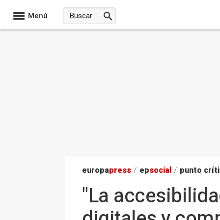
Menú
europa
press
/
ep
social
/
punto crít
"La accesibili
digitales y comp