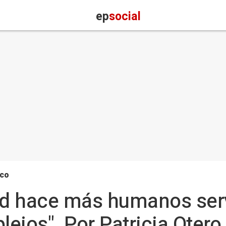
ep
social
ico
dad hace más humanos ser
lejos". Por Patricia Otero,