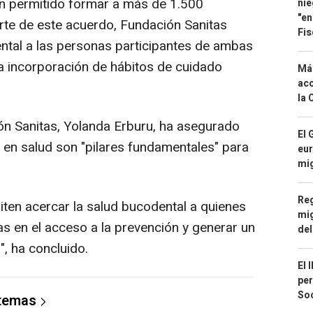
han permitido formar a más de 1.500
nie
"en
e de este acuerdo, Fundación Sanitas
Fis
ental a las personas participantes de ambas
a incorporación de hábitos de cuidado
Má
aco
la 
ón Sanitas, Yolanda Erburu, ha asegurado
El 
n en salud son "pilares fundamentales" para
eur
mi
Reg
ten acercar la salud bucodental a quienes
mig
as en el acceso a la prevención y generar un
del
", ha concluido.
El 
per
Soc
 temas