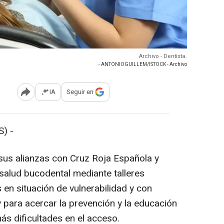
Archivo - Dentista.
- ANTONIOGUILLEM/ISTOCK - Archivo
IA
Seguir en
Abrir opciones para compartir
) -
sus alianzas con Cruz Roja Española y
alud bucodental mediante talleres
s en situación de vulnerabilidad y con
 y para acercar la prevención y la educación
ás dificultades en el acceso.