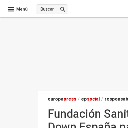
Menú
europa
press
/
ep
social
/
responsab
Fundación Sanit
Down España pa