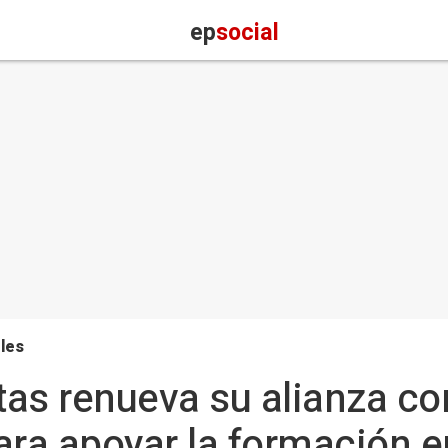
ep
social
les
as renueva su alianza co
ra apoyar la formación e