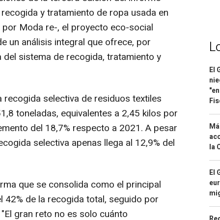
la recogida y tratamiento de ropa usada en
 por Moda re-, el proyecto eco-social
e un análisis integral que ofrece, por
L
 del sistema de recogida, tratamiento y
El 
nie
"en
a recogida selectiva de residuos textiles
Fis
8 toneladas, equivalentes a 2,45 kilos por
remento del 18,7% respecto a 2021. A pesar
Má
aco
recogida selectiva apenas llega al 12,9% del
la 
El 
irma que se consolida como el principal
eur
mi
el 42% de la recogida total, seguido por
El gran reto no es solo cuánto
Reg