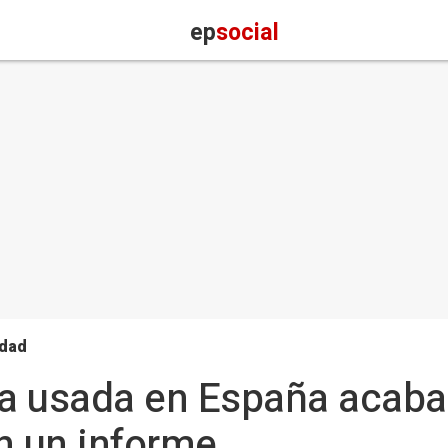
ep
social
idad
pa usada en España acaba
n un informe