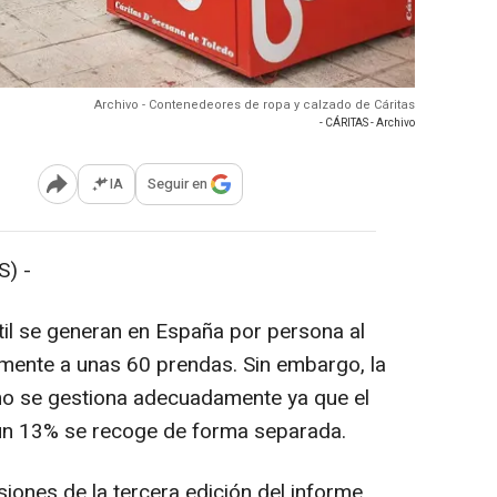
Archivo - Contenedeores de ropa y calzado de Cáritas
- CÁRITAS - Archivo
IA
Seguir en
Abrir opciones para compartir
) -
til se generan en España por persona al
mente a unas 60 prendas. Sin embargo, la
no se gestiona adecuadamente ya que el
un 13% se recoge de forma separada.
iones de la tercera edición del informe