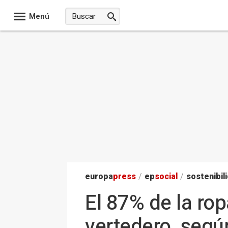
Menú
europa
press
/
ep
social
/
sostenibil
El 87% de la ro
vertedero, segú