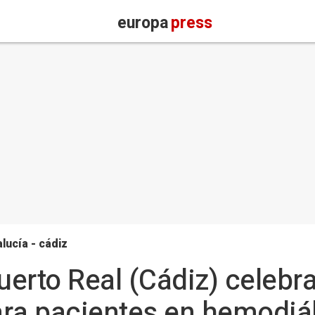
europa
press
lucía - cádiz
uerto Real (Cádiz) celebra
ra pacientes en hemodiál