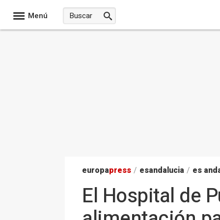
Menú
europa
press
/
esandalucia
/
es anda
El Hospital de P
alimentación pa