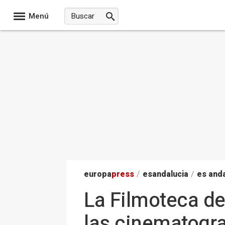
Menú
europa
press
/
esandalucia
/
es anda
La Filmoteca de
las cinematogra