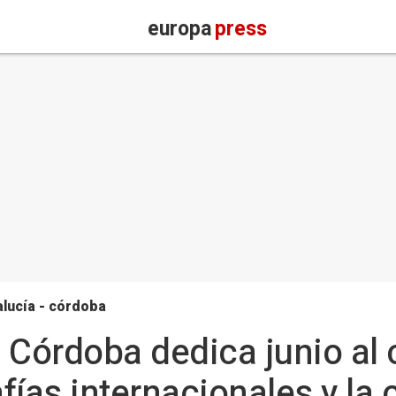
europa
press
lucía - córdoba
 Córdoba dedica junio al c
fías internacionales y la 