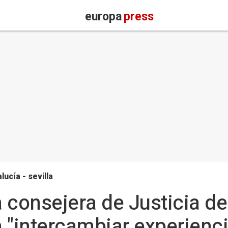
europa
press
lucía - sevilla
la consejera de Justicia 
 "intercambiar experienci