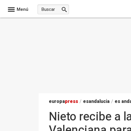
Menú
europa
press
/
esandalucia
/
es anda
Nieto recibe a 
Valenciana para