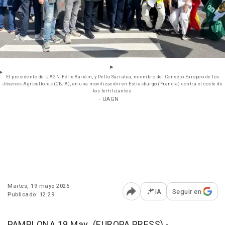
El presidente de UAGN, Félix Bariáin, y Pello Sarratea, miembro del Consejo Europeo de los
Jóvenes Agricultores (CEJA), en una movilización en Estrasburgo (Francia) contra el coste de
los fertilizantes.
- UAGN
Martes, 19 mayo 2026
IA
Seguir en
Publicado: 12:29
Abrir opciones para comp
PAMPLONA 19 May. (EUROPA PRESS) -