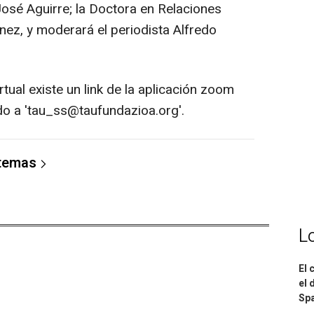
osé Aguirre; la Doctora en Relaciones
Énez, y moderará el periodista Alfredo
rtual existe un link de la aplicación zoom
do a 'tau_ss@taufundazioa.org'.
 temas
L
El 
el 
Spa