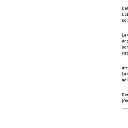
Det
Ucr
so
La 
And
sor
cat
Art
La 
nol
Des
(Ov