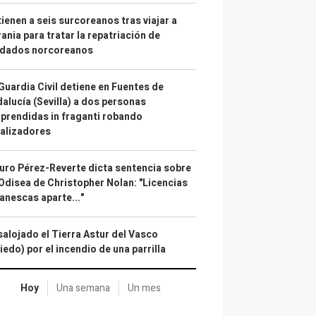
ienen a seis surcoreanos tras viajar a
ania para tratar la repatriación de
ldados norcoreanos
Guardia Civil detiene en Fuentes de
alucía (Sevilla) a dos personas
prendidas in fraganti robando
alizadores
uro Pérez-Reverte dicta sentencia sobre
Odisea de Christopher Nolan: "Licencias
anescas aparte..."
alojado el Tierra Astur del Vasco
iedo) por el incendio de una parrilla
Hoy
Una semana
Un mes