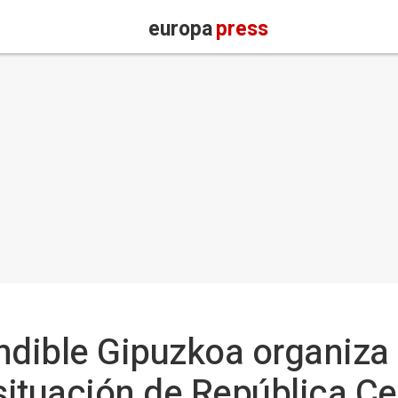
europa
press
ndible Gipuzkoa organiza
 situación de República C