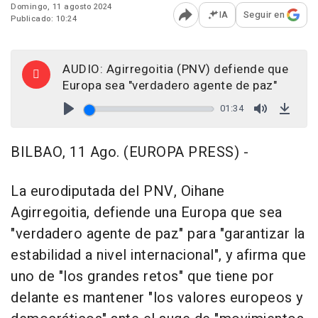
Domingo, 11 agosto 2024
IA
Seguir en
Publicado: 10:24
Abrir opciones para comp
AUDIO: Agirregoitia (PNV) defiende que
Europa sea "verdadero agente de paz"
01:34
Play
Mute
Down
BILBAO, 11 Ago. (EUROPA PRESS) -
La eurodiputada del PNV, Oihane
Agirregoitia, defiende una Europa que sea
"verdadero agente de paz" para "garantizar la
estabilidad a nivel internacional", y afirma que
uno de "los grandes retos" que tiene por
delante es mantener "los valores europeos y