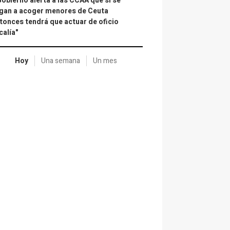
Gobierno alerta a las CCAA que si se
gan a acoger menores de Ceuta
tonces tendrá que actuar de oficio
calía"
Hoy
Una semana
Un mes