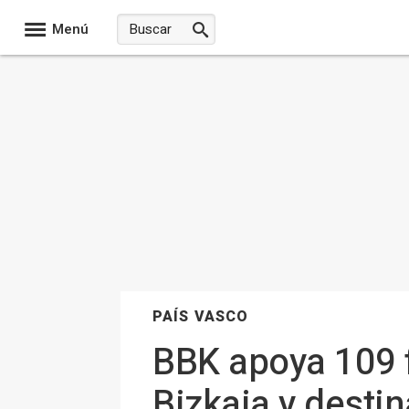
Menú
PAÍS VASCO
BBK apoya 109 f
Bizkaia y desti