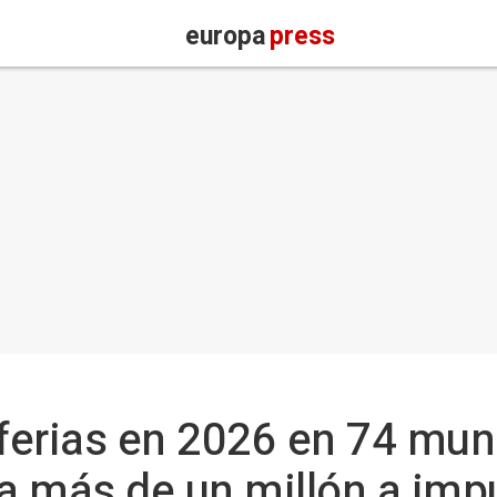
europa
press
erias en 2026 en 74 mun
na más de un millón a impu