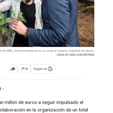
te de BBK, Unai Rementeria, en su visita al caserio Uxarbeiti de Igorre.
- DAVID DE HARO-EUROPA PRESS
IA
Seguir en
Abrir opciones para compartir
 -
 millón de euros a seguir impulsado el
colaboración en la organización de un total