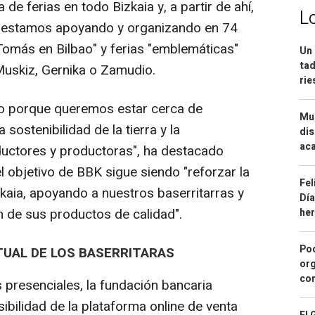
e ferias en todo Bizkaia y, a partir de ahí,
L
e estamos apoyando y organizando en 74
 Tomás en Bilbao" y ferias "emblemáticas"
Un 
tad
uskiz, Gernika o Zamudio.
ri
ido porque queremos estar cerca de
Mue
 sostenibilidad de la tierra y la
dis
aca
ductores y productoras", ha destacado
 objetivo de BBK sigue siendo "reforzar la
Fel
kaia, apoyando a nuestros baserritarras y
Día
 de sus productos de calidad".
he
Pod
TUAL DE LOS BASERRITARAS
org
con
 presenciales, la fundación bancaria
sibilidad de la plataforma online de venta