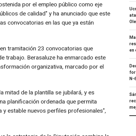
ostenida por el empleo público como eje
Ucr
úblicos de calidad" y ha anunciado que este
ata
Ole
s convocatorias en las que ya están
Mar
res
e en tramitación 23 convocatorias que
en 
de trabajo. Berasaluze ha enmarcado este
nsformación organizativa, marcado por el
Dec
for
N-6
 mitad de la plantilla se jubilará, y es
Sán
una planificación ordenada que permita
rec
mej
 y estable nuevos perfiles profesionales",