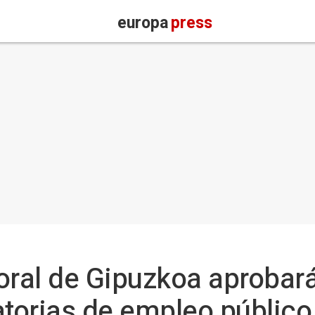
europa
press
oral de Gipuzkoa aprobar
torias de empleo público