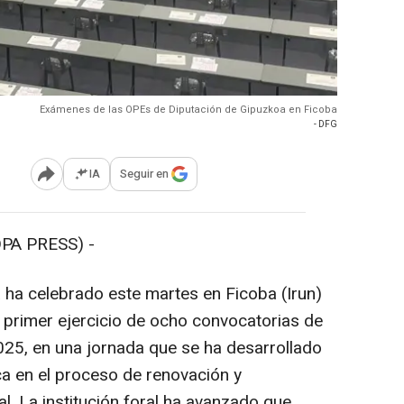
Exámenes de las OPEs de Diputación de Gipuzkoa en Ficoba
- DFG
IA
Seguir en
Abrir opciones para compartir
PA PRESS) -
 ha celebrado este martes en Ficoba (Irun)
 primer ejercicio de ocho convocatorias de
25, en una jornada que se ha desarrollado
a en el proceso de renovación y
ral. La institución foral ha avanzado que