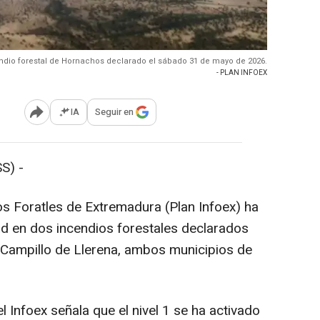
ndio forestal de Hornachos declarado el sábado 31 de mayo de 2026.
- PLAN INFOEX
IA
Seguir en
Abrir opciones para compartir
S) -
os Foratles de Extremadura (Plan Infoex) ha
dad en dos incendios forestales declarados
Campillo de Llerena, ambos municipios de
l Infoex señala que el nivel 1 se ha activado