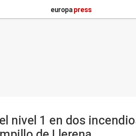
europa
press
 el nivel 1 en dos incendi
mpillo de Llerena