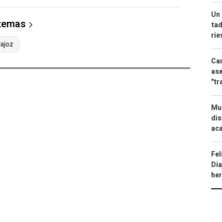
Un 
 temas
tad
ri
ajoz
Can
ase
"tr
Mue
dis
aca
Fel
Día
he