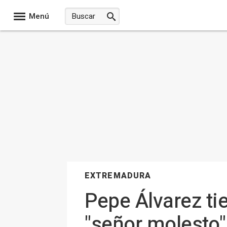
Menú
EXTREMADURA
Pepe Álvarez ti
"señor molesto"