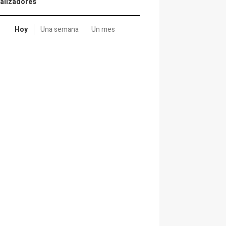
alizadores
Hoy
Una semana
Un mes