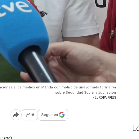
raciones a los medios en Mérida con motivo de una jornada formativa
sobre Seguridad Social y Jubilación
- EUROPA PRESS
IA
Seguir en
Abrir opciones para compartir
L
ESS) -