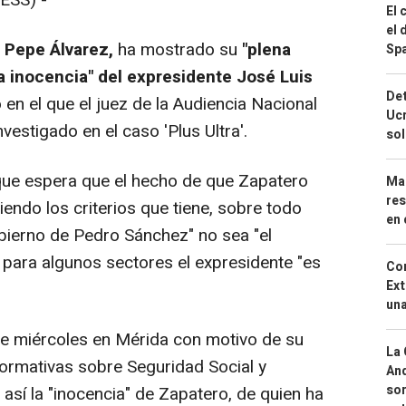
El 
el 
 Pepe Álvarez,
ha mostrado su
"plena
Spa
 la inocencia" del expresidente José Luis
Det
o en el que el juez de la Audiencia Nacional
Ucr
vestigado en el caso 'Plus Ultra'.
so
ue espera que el hecho de que Zapatero
Mar
res
endo los criterios que tiene, sobre todo
en 
obierno de Pedro Sánchez" no sea "el
o, para algunos sectores el expresidente "es
Cor
Ext
una
e miércoles en Mérida con motivo de su
La 
formativas sobre Seguridad Social y
And
sor
 así la "inocencia" de Zapatero, de quien ha