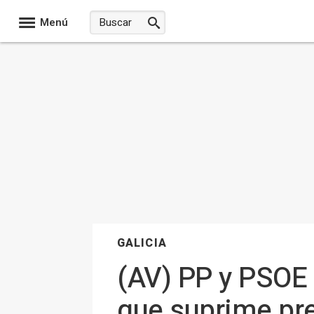
Menú
GALICIA
(AV) PP y PSOE 
que suprime pr