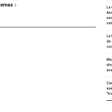
 temas
La 
And
sor
cat
La 
de 
com
Mue
dis
aca
Can
ase
"tr