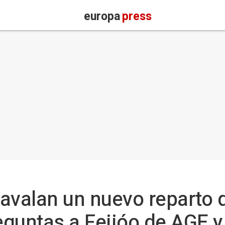
europa
press
avalan un nuevo reparto d
eguntas a Feijóo de AGE 