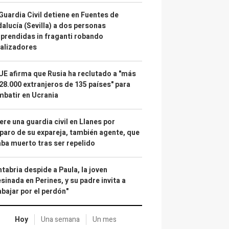
Guardia Civil detiene en Fuentes de
alucía (Sevilla) a dos personas
prendidas in fraganti robando
alizadores
UE afirma que Rusia ha reclutado a "más
28.000 extranjeros de 135 países" para
batir en Ucrania
re una guardia civil en Llanes por
paro de su expareja, también agente, que
ba muerto tras ser repelido
tabria despide a Paula, la joven
sinada en Perines, y su padre invita a
abajar por el perdón"
Hoy
Una semana
Un mes