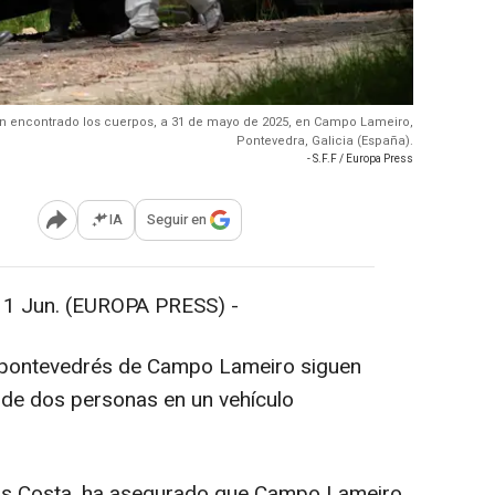
 han encontrado los cuerpos, a 31 de mayo de 2025, en Campo Lameiro,
Pontevedra, Galicia (España).
- S.F.F / Europa Press
IA
Seguir en
Abrir opciones para compartir
Jun. (EUROPA PRESS) -
pontevedrés de Campo Lameiro siguen
 de dos personas en un vehículo
rlos Costa, ha asegurado que Campo Lameiro