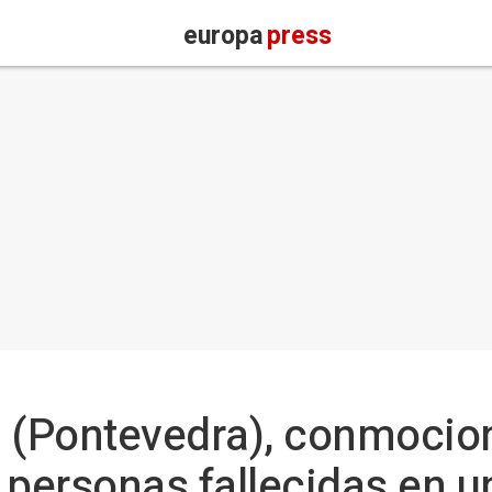
europa
press
(Pontevedra), conmocion
 personas fallecidas en u