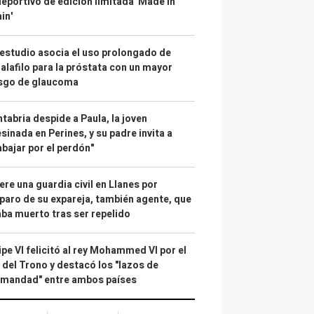
deportivo de edición limitada 'Made in
in'
estudio asocia el uso prolongado de
alafilo para la próstata con un mayor
esgo de glaucoma
tabria despide a Paula, la joven
sinada en Perines, y su padre invita a
abajar por el perdón"
re una guardia civil en Llanes por
paro de su expareja, también agente, que
ba muerto tras ser repelido
ipe VI felicitó al rey Mohammed VI por el
 del Trono y destacó los "lazos de
rmandad" entre ambos países