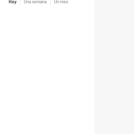
Hoy
Una semana
Un mes