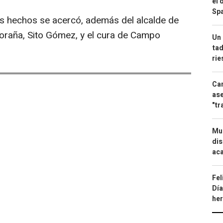
el 
Spa
os hechos se acercó, además del alcalde de
oraña, Sito Gómez, y el cura de Campo
Un 
tad
ri
Can
ase
"tr
Mue
dis
aca
Fel
Día
he