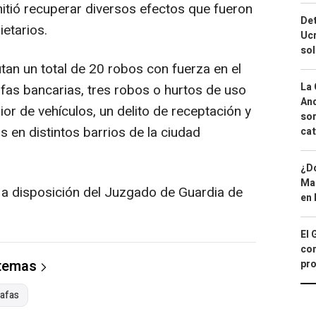
mitió recuperar diversos efectos que fueron
Det
etarios.
Ucr
so
an un total de 20 robos con fuerza en el
La 
tafas bancarias, tres robos o hurtos de uso
And
rior de vehículos, un delito de receptación y
sor
 en distintos barrios de la ciudad
cat
¿Dó
Map
a disposición del Juzgado de Guardia de
en 
El 
con
 temas
pro
tafas