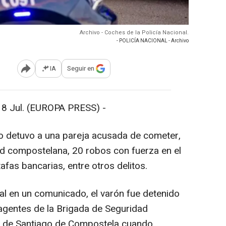
Archivo - Coches de la Policía Nacional.
- POLICÍA NACIONAL - Archivo
IA
Seguir en
Abrir opciones para compartir
Jul. (EUROPA PRESS) -
o detuvo a una pareja acusada de cometer,
dad compostelana, 20 robos con fuerza en el
tafas bancarias, entre otros delitos.
l en un comunicado, el varón fue detenido
agentes de la Brigada de Seguridad
al de Santiago de Compostela cuando