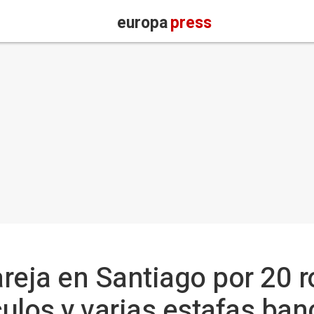
europa
press
reja en Santiago por 20 r
culos y varias estafas ban