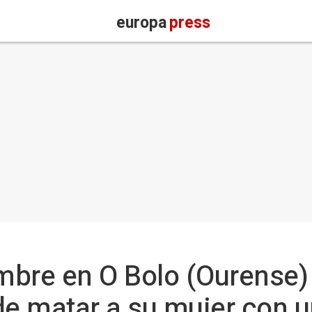
europa
press
mbre en O Bolo (Ourense
de matar a su mujer con 