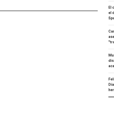
El 
el 
Spa
Can
ase
"tr
Mue
dis
aca
Fel
Día
he