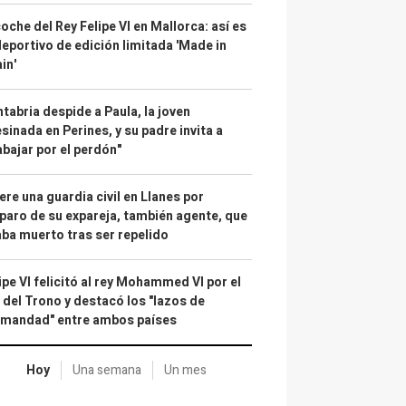
coche del Rey Felipe VI en Mallorca: así es
deportivo de edición limitada 'Made in
in'
tabria despide a Paula, la joven
sinada en Perines, y su padre invita a
abajar por el perdón"
re una guardia civil en Llanes por
paro de su expareja, también agente, que
ba muerto tras ser repelido
ipe VI felicitó al rey Mohammed VI por el
 del Trono y destacó los "lazos de
rmandad" entre ambos países
Hoy
Una semana
Un mes